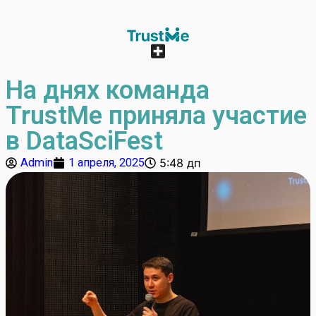
На днях команда
TrustMe приняла участие
в DataSciFest
Admin
1 апреля, 2025
5:48 дп